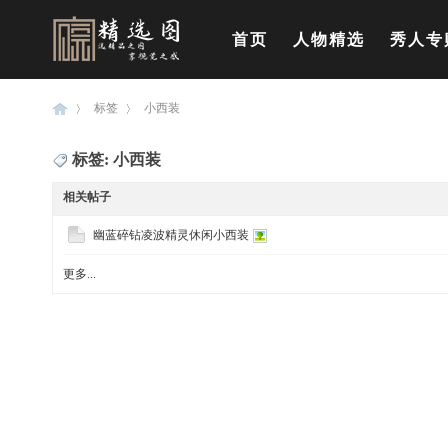
首页
人物精选
秀人专
标签
小西装
标签: 小西装
精
›
›
相关帖子
幽蓝碎钻凌波精灵休闲小西装
更多...
选