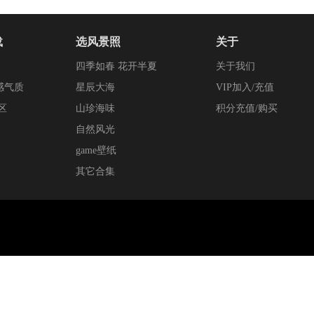
载
选风景照
关于
四季如春 花开半夏
关于我们
感气质
星辰大海
VIP加入/充值
区
山珍海味
积分充值/购买
自然风光
game壁纸
其它合集