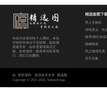
精选套图下
秀人专购区
清纯美女、性
图
微博/网红知名
本站为非营利性个人网站，本站
所有软件来自于互联网，版权属
喵糖映画
原著所有，如有需要请购买正
版。如有侵权，敬请来信联系我
风之领域写真
们，我们立刻删除。
其它合集
由
智弈源码
提供技术支持
精选图
Copyright © 2021-2026, Selected map.
—