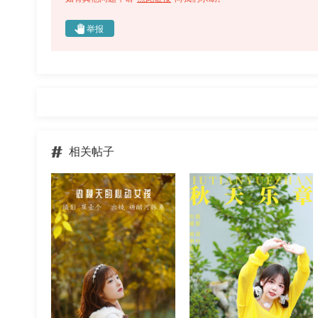
举报
-炸鸡冰可乐-《做秋天的
荷叶叶_暮烟色CC《秋天
心动女孩》
乐章》
相关帖子
精选图
2023-04-13
精选图
2024-05-21