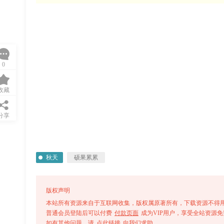
0
收藏
分享
秋天
硕果累累
版权声明
本站所有资源来自于互联网收集，版权属原著所有，下载资源不得用
普通会员登陆后可以付费
付款页面
成为VIP用户，享受全站资源
如有其他问题，请
点此链接
向我们求助。