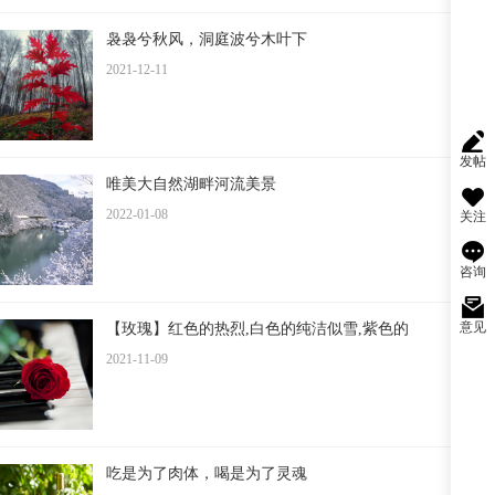
袅袅兮秋风，洞庭波兮木叶下
2021-12-11
发帖
唯美大自然湖畔河流美景
2022-01-08
关注
咨询
意见
【玫瑰】红色的热烈,白色的纯洁似雪,紫色的
2021-11-09
吃是为了肉体，喝是为了灵魂