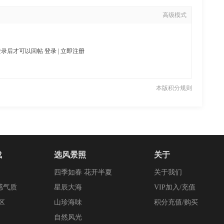
高级模式
登录后才可以回帖
登录
|
立即注册
本版积分规则
载
选风景照
关于
四季如春 花开半夏
关于我们
感气质
星辰大海
VIP加入/充值
区
山珍海味
积分充值/购买
自然风光