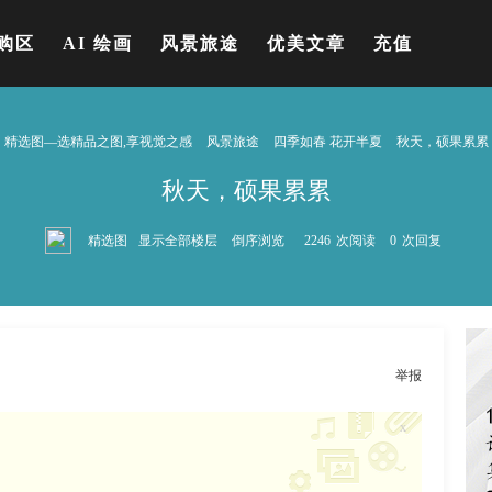
购区
AI 绘画
风景旅途
优美文章
充值
精选图—选精品之图,享视觉之感
风景旅途
四季如春 花开半夏
秋天，硕果累累
秋天，硕果累累
精选图
显示全部楼层
倒序浏览
2246
次阅读
0
次回复
举报
x