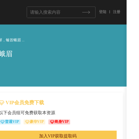
登陆
注册
螓首蛾眉 ...
蛾眉
VIP会员免费下载
以下会员组可免费获取本资源
普通VIP
豪华VIP
终身VIP
加入VIP获取提取码