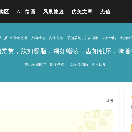
购区
AI 绘画
风景旅途
优美文章
充值
品之图,享视觉之感
人物精选
古风古装
手如柔荑，肤如凝脂，领如蝤蛴，齿如瓠犀，
如柔荑，肤如凝脂，领如蝤蛴，齿如瓠犀，螓首
显示全部楼层
倒序浏览
1568
次阅读
0
次回复
举报
x