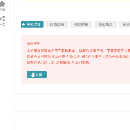
收藏
手如柔荑
肤如凝脂
领如蝤蛴
齿如瓠犀
螓首
分享
版权声明
本站所有资源来自于互联网收集，版权属原著所有，下载资源不得用
普通会员登陆后可以付费
付款页面
成为VIP用户，享受全站资源
如有其他问题，请
点此链接
向我们求助。
举报